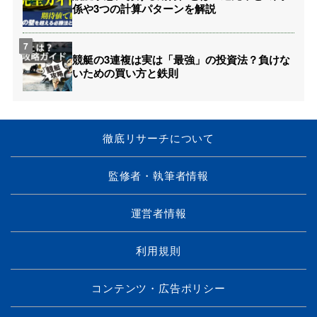
係や3つの計算パターンを解説
競艇の3連複は実は「最強」の投資法？負けな
いための買い方と鉄則
徹底リサーチについて
監修者・執筆者情報
運営者情報
利用規則
コンテンツ・広告ポリシー