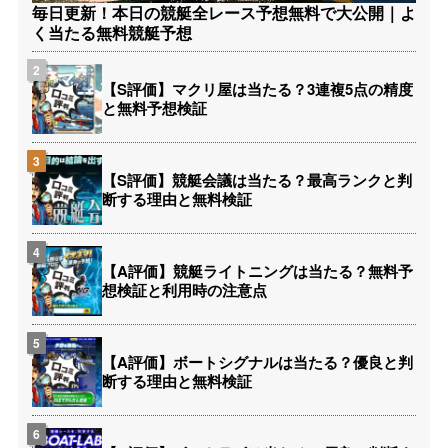
毎日更新！本日の競艇全レース予想無料で大公開｜よ
く当たる無料競艇予想
【S評価】マクリ屋は当たる？3連複5点の精度
と無料予想検証
【S評価】競艇会議は当たる？最高ランクと判
断する理由と無料検証
【A評価】競艇ライトニングは当たる？無料予
想検証と利用時の注意点
【A評価】ボートシグナルは当たる？優良と判
断する理由と無料検証