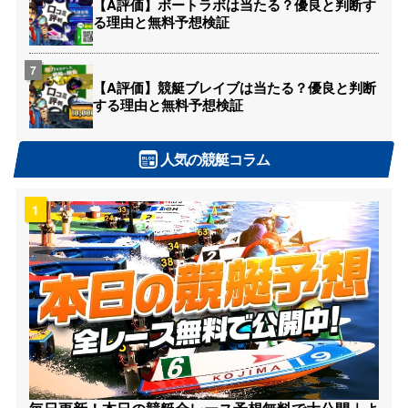
【A評価】ボートラボは当たる？優良と判断す
る理由と無料予想検証
【A評価】競艇ブレイブは当たる？優良と判断
する理由と無料予想検証
人気の競艇コラム