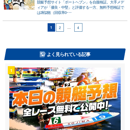
競艇予想サイト「ボートヘブン」を自腹検証。大手メデ
ィアが「優良・中堅」と評価する一方、無料予想検証で
は2戦2敗（回収率0･･･
1
…
2
4
よく見られている記事