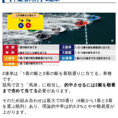
2連単は「1着の艇と2着の艇を着順通りに当てる」券種
です。
競馬で言う「馬単」に相当し、
的中させるには2艇を順番
まで含めて当てる
必要があります。
そのため組み合わせは最大で30通り（6艇から1着と2着
を選ぶ順列）あり、理論的中率は約3.3%とやや難易度が
上がります。