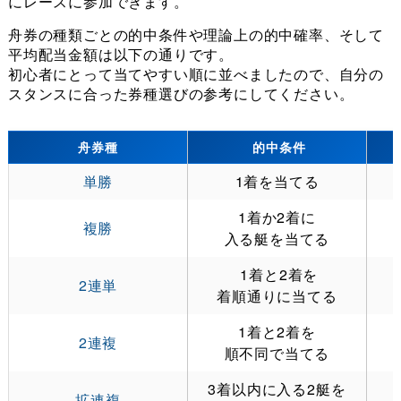
にレースに参加できます。
舟券の種類ごとの的中条件や理論上の的中確率、そして
平均配当金額は以下の通りです。
初心者にとって当てやすい順に並べましたので、自分の
スタンスに合った券種選びの参考にしてください。
舟券種
的中条件
単勝
1着を当てる
1着か2着に
複勝
入る艇を当てる
1着と2着を
2連単
着順通りに当てる
1着と2着を
2連複
順不同で当てる
3着以内に入る2艇を
拡連複