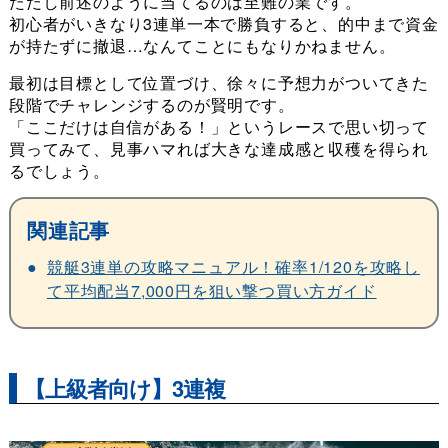
ただし前述のように当てるのは至難の業です。
初心者がいきなり3連単一本で勝負すると、的中まで資金
が持たずに撤退…なんてことにもなりかねません。
最初は目標として位置づけ、徐々に予想力がついてきた
段階でチャレンジするのが賢明です。
「ここだけは自信がある！」というレースで思い切って
買ってみて、見事ハマれば大きな達成感と収穫を得られ
るでしょう。
競艇3連単の攻略マニュアル！確率1/120を攻略し
て平均配当7,000円を狙い撃つ買い方ガイド
【上級者向け】3連複