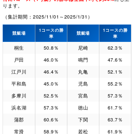
ります。
（集計期間：2025/11/01～2025/1/31）
1コースの勝
1コースの勝
競艇場
競艇場
率
率
桐生
50.8％
尼崎
62.3％
戸田
46.0％
鳴門
47.6％
江戸川
46.4％
丸亀
52.1％
平和島
45.0％
児島
55.2％
多摩川
52.5％
宮島
57.3％
浜名湖
57.3％
徳山
61.7％
蒲郡
60.6％
下関
63.7％
常滑
58.9％
若松
61.9％