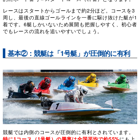
レースはスタートからゴールまで約2分ほど。コースを3
周し、最後の直線ゴールラインを一番に駆け抜けた艇が1
着です。6艇しかいないため展開も把握しやすく、初心者
でもレースの流れを追いやすいでしょう。
基本②：競艇は「1号艇」が圧倒的に有利
競艇では内側のコースが圧倒的に有利とされています。
特に1コース（1号艇）の勝率は全国平均で約55%
にも上