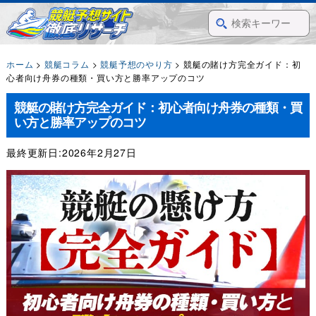
ホーム
>
競艇コラム
>
競艇予想のやり方
>
競艇の賭け方完全ガイド：初
心者向け舟券の種類・買い方と勝率アップのコツ
競艇の賭け方完全ガイド：初心者向け舟券の種類・買
い方と勝率アップのコツ
最終更新日:
2026年2月27日