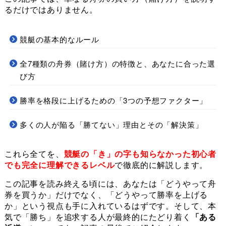
るだけではありません。
競艇の基本的なルール
全7種類の舟券（賭け方）の特徴と、あなたに合った選
び方
勝率を格段に上げるための「3つの予想ファクター」
多くの人が陥る「勝てない」理由とその「解決策」
これら全てを、
競艇の「き」の字も知らなかった初心者
でも完全に理解できるレベル
で徹底的に解説します。
この記事を読み終える頃には、あなたは「どうやって舟
券を買うか」だけでなく、「どうやって勝率を上げる
か」という視点も手に入れているはずです。そして、本
気で「勝ち」を追求する人が最終的にたどり着く
「ある