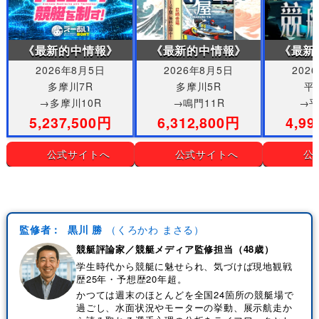
《最新的中情報》
《最新的中情報》
《最新
2026年8月5日
2026年8月5日
202
多摩川7R
多摩川5R
平
→多摩川10R
→鳴門11R
→平
5,237,500円
6,312,800円
4,99
公式サイトへ
公式サイトへ
公
監修者：
黒川 勝
（くろかわ まさる）
競艇評論家／競艇メディア監修担当（48歳）
学生時代から競艇に魅せられ、気づけば現地観戦
歴25年・予想歴20年超。
かつては週末のほとんどを全国24箇所の競艇場で
過ごし、水面状況やモーターの挙動、展示航走か