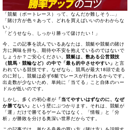
「競艇（ボートレース）って、なんだか難しそう…」
「賭け方が色々あって、どれを買えばいいのかわからな
い」
「どうせなら、しっかり勝って儲けたい！」
今、この記事を読んでいるあなたは、競艇や競艇の賭け
方に興味を持ち、期待や不安を抱えているのではないで
しょうか？ご安心ください。
競艇は、数ある公営競技
（競馬・競輪など）の中で「最も的中させやすい」
と言
われている競技です。なぜなら、競馬が最大18頭で走る
のに対し、競艇は必ず6艇でレースが行われるからです。
出走数が少ないため、単純に「当てる」こと自体のハー
ドルが低いのです。
しかし、多くの初心者が
「当てやすいはずなのに、なぜ
か勝てない」
という壁にぶつかります。それは、競艇が
「運」だけで勝てるゲームではなく、「情報」と「分
析」が勝敗を分ける奥深い世界だからです。
この記事では、単なる舟券の買い方（賭け方）を説明す