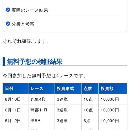
実際のレース結果
分析と考察
それぞれ確認します。
無料予想の検証結果
今回参加した無料予想は4レースです。
日付
レース
投資形式
点数
投資額
6月10日
丸亀4R
3連単
10点
10,000円
6月11日
蒲郡11R
3連単
10点
10,000円
6月12日
津8R
3連単
6点
10,000円