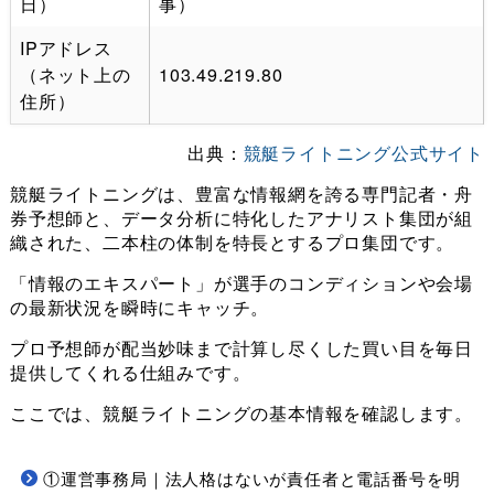
日）
事）
IPアドレス
（ネット上の
103.49.219.80
住所）
出典：
競艇ライトニング公式サイト
競艇ライトニングは、豊富な情報網を誇る専門記者・舟
券予想師と、データ分析に特化したアナリスト集団が組
織された、二本柱の体制を特長とするプロ集団です。
「情報のエキスパート」が選手のコンディションや会場
の最新状況を瞬時にキャッチ。
プロ予想師が配当妙味まで計算し尽くした買い目を毎日
提供してくれる仕組みです。
ここでは、競艇ライトニングの基本情報を確認します。
①運営事務局｜法人格はないが責任者と電話番号を明