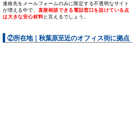
連絡先をメールフォームのみに限定する不透明なサイト
が増える中で、
直接相談できる電話窓口を設けている点
は大きな安心材料
と言えるでしょう。
②所在地｜秋葉原至近のオフィス街に拠点