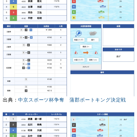
出典：
中京スポーツ杯争奪 蒲郡ボートキング決定戦