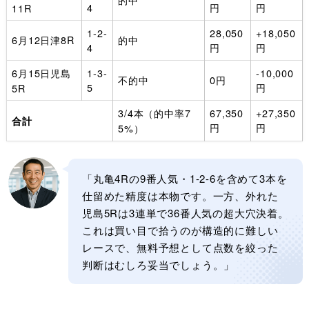
4
円
円
11R
1-2-
28,050
+18,050
6月12日津8R
的中
4
円
円
6月15日児島
1-3-
-10,000
不的中
0円
5
円
5R
3/4本（的中率7
67,350
+27,350
合計
円
円
5%）
「丸亀4Rの9番人気・1-2-6を含めて3本を
仕留めた精度は本物です。一方、外れた
児島5Rは3連単で36番人気の超大穴決着。
これは買い目で拾うのが構造的に難しい
レースで、無料予想として点数を絞った
判断はむしろ妥当でしょう。」