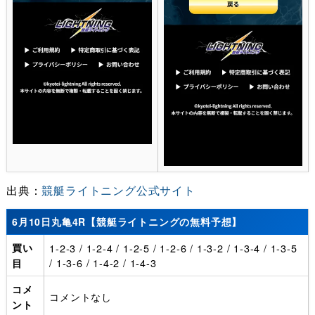
出典：
競艇ライトニング公式サイト
6月10日丸亀4R【競艇ライトニングの無料予想】
買い
1-2-3 / 1-2-4 / 1-2-5 / 1-2-6 / 1-3-2 / 1-3-4 / 1-3-5
/ 1-3-6 / 1-4-2 / 1-4-3
目
コメ
コメントなし
ント