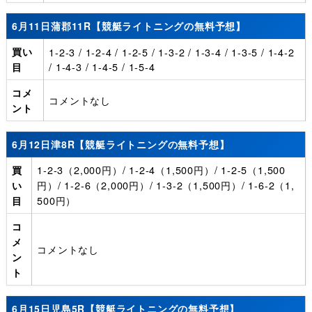
6月11日蒲郡11R【競艇ライトニングの無料予想】
買い
1-2-3 / 1-2-4 / 1-2-5 / 1-3-2 / 1-3-4 / 1-3-5 / 1-4-2
/ 1-4-3 / 1-4-5 / 1-5-4
目
コメ
コメントなし
ント
6月12日津8R【競艇ライトニングの無料予想】
1-2-3（2,000円）/ 1-2-4（1,500円）/ 1-2-5（1,500
買
円）/ 1-2-6（2,000円）/ 1-3-2（1,500円）/ 1-6-2（1,
い
500円）
目
コ
メ
コメントなし
ン
ト
6月15日児島5R【競艇ライトニングの無料予想】