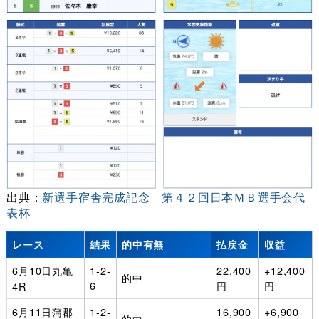
出典：
新選手宿舎完成記念 第４２回日本ＭＢ選手会代
表杯
レース
結果
的中有無
払戻金
収益
6月10日丸亀
1-2-
22,400
+12,400
的中
6
円
円
4R
6月11日蒲郡
1-2-
16,900
+6,900
的中