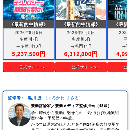
《最新的中情報》
《最新的中情報》
《最新
2026年8月5日
2026年8月5日
202
多摩川7R
多摩川5R
平
→多摩川10R
→鳴門11R
→平
5,237,500円
6,312,800円
4,99
公式サイトへ
公式サイトへ
公
監修者：
黒川 勝
（くろかわ まさる）
競艇評論家／競艇メディア監修担当（48歳）
学生時代から競艇に魅せられ、気づけば現地観戦
歴25年・予想歴20年超。
かつては週末のほとんどを全国24箇所の競艇場で
過ごし、水面状況やモーターの挙動、展示航走か