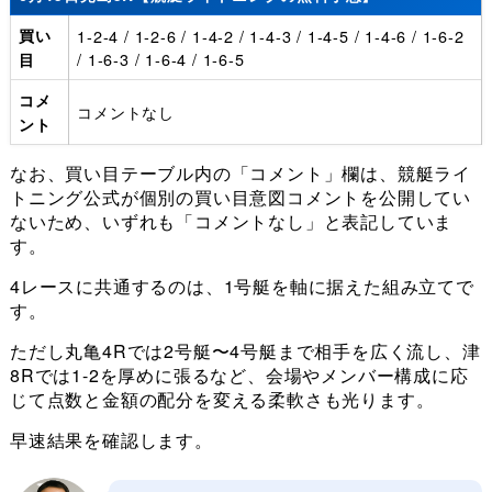
買い
1-2-4 / 1-2-6 / 1-4-2 / 1-4-3 / 1-4-5 / 1-4-6 / 1-6-2
/ 1-6-3 / 1-6-4 / 1-6-5
目
コメ
コメントなし
ント
なお、買い目テーブル内の「コメント」欄は、競艇ライ
トニング公式が個別の買い目意図コメントを公開してい
ないため、いずれも「コメントなし」と表記していま
す。
4レースに共通するのは、1号艇を軸に据えた組み立てで
す。
ただし丸亀4Rでは2号艇〜4号艇まで相手を広く流し、津
8Rでは1-2を厚めに張るなど、会場やメンバー構成に応
じて点数と金額の配分を変える柔軟さも光ります。
早速結果を確認します。