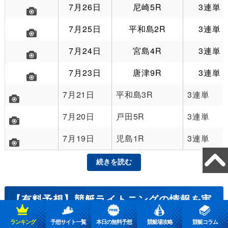
7月26日
尼崎5R
3連単
7月25日
平和島2R
3連単
7月24日
宮島4R
3連単
7月23日
唐津9R
3連単
7月21日
平和島3R
3連単
7月20日
戸田5R
3連単
7月19日
児島1R
3連単
続きを読む
【有料予想】競艇ライトニングの情報を実
際に購入！的中率・回収率の結果