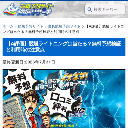
ホーム
>
競艇予想サイト
>
優良競艇予想サイト
>
【A評価】競艇ライトニ
ングは当たる？無料予想検証と利用時の注意点
【A評価】競艇ライトニングは当たる？無料予想検証
と利用時の注意点
最終更新日:
2026年7月31日