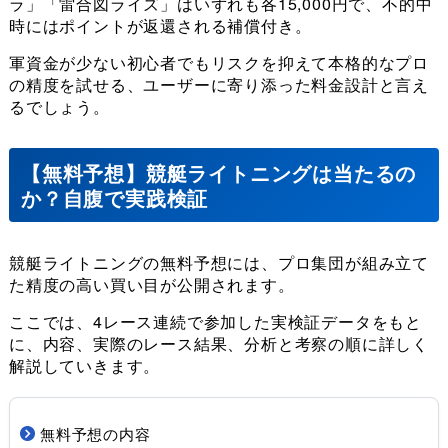
ラ」「雷合図ライズ」はいずれも各15,000円で、不的中
時にはポイントが返還される補償付き。
軍資金が少ない初心者でもリスクを抑えて本格的なプロ
の精度を試せる、ユーザーに寄り添った料金設計と言え
るでしょう。
【無料予想】競艇ライトニングは当たるの
か？自腹で実践検証
競艇ライトニングの無料予想には、プロ集団が組み立て
た精度の高い買い目が公開されます。
ここでは、4レース連続で参加した実検証データをもと
に、内容、実際のレース結果、分析と考察の順に詳しく
解説していきます。
無料予想の内容