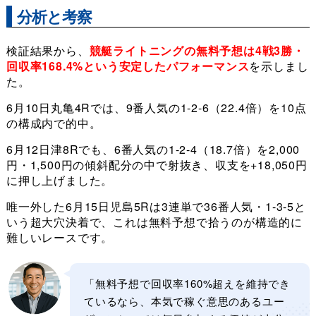
分析と考察
検証結果から、
競艇ライトニングの無料予想は4戦3勝・
回収率168.4%という安定したパフォーマンス
を示しまし
た。
6月10日丸亀4Rでは、9番人気の1-2-6（22.4倍）を10点
の構成内で的中。
6月12日津8Rでも、6番人気の1-2-4（18.7倍）を2,000
円・1,500円の傾斜配分の中で射抜き、収支を+18,050円
に押し上げました。
唯一外した6月15日児島5Rは3連単で36番人気・1-3-5と
いう超大穴決着で、これは無料予想で拾うのが構造的に
難しいレースです。
「無料予想で回収率160%超えを維持でき
ているなら、本気で稼ぐ意思のあるユー