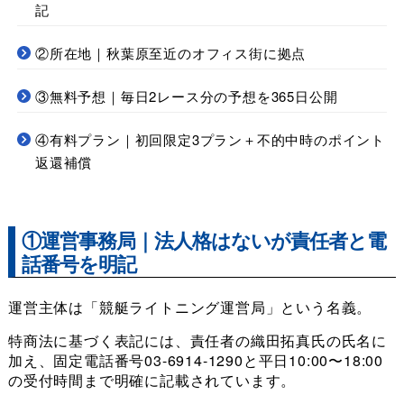
記
②所在地｜秋葉原至近のオフィス街に拠点
③無料予想｜毎日2レース分の予想を365日公開
④有料プラン｜初回限定3プラン＋不的中時のポイント
返還補償
①運営事務局｜法人格はないが責任者と電
話番号を明記
運営主体は「競艇ライトニング運営局」という名義。
特商法に基づく表記には、責任者の織田拓真氏の氏名に
加え、固定電話番号03-6914-1290と平日10:00〜18:00
の受付時間まで明確に記載されています。