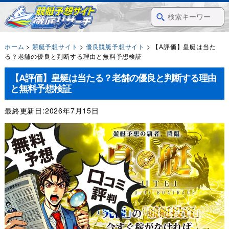
ホーム
>
競艇予想サイト
>
優良競艇予想サイト
>
【A評価】皇艇は当た
る？老舗の優良と判断する理由と無料予想検証
【A評価】皇艇は当たる？老舗の優良と判断する理由
と無料予想検証
最終更新日:
2026年7月15日