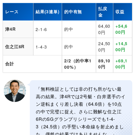
払戻
レース
結果(3連単)
的中有無
収益
金
64,60
+54,6
的中
津4R
2-1-6
0円
00円
24,50
+14,5
的中
住之江6R
1-4-3
0円
00円
2/2（的中率1
89,10
+69,1
合計
0円
00円
00%）
「無料検証としては非の打ち所がない最
高の結果。津4Rでは2号艇・白井選手のイ
ン逆転まくり差し決着（64.6倍）を10点
の中で完璧に捉え、さらに難解な住之江
6RのSGグランプリシリーズでも1-4-
3（24.5倍）の手堅い本命線を射止めまし
た。偶然の結果ではありませんな。」