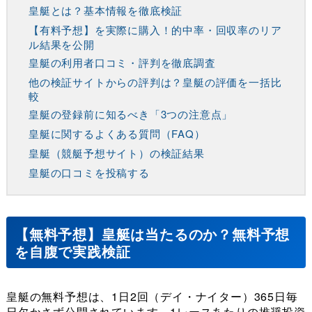
静さ。
その両方を込めた検証記事を目指していま
皇艇とは？基本情報を徹底検証
す。
【有料予想】を実際に購入！的中率・回収率のリア
監修者・執筆者情報を詳しく見る
ル結果を公開
皇艇の利用者口コミ・評判を徹底調査
他の検証サイトからの評判は？皇艇の評価を一括比
較
皇艇の登録前に知るべき「3つの注意点」
皇艇に関するよくある質問（FAQ）
皇艇（競艇予想サイト）の検証結果
皇艇の口コミを投稿する
【無料予想】皇艇は当たるのか？無料予想
を自腹で実践検証
皇艇の無料予想は、1日2回（デイ・ナイター）365日毎
日欠かさず公開されています。1レースあたりの推奨投資