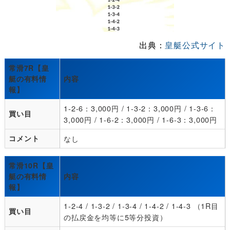
出典：
皇艇公式サイト
常滑7R【皇
艇の有料情
内容
報】
1-2-6：3,000円 / 1-3-2：3,000円 / 1-3-6：
買い目
3,000円 / 1-6-2：3,000円 / 1-6-3：3,000円
コメント
なし
常滑10R【皇
艇の有料情
内容
報】
1-2-4 / 1-3-2 / 1-3-4 / 1-4-2 / 1-4-3 （1R目
買い目
の払戻金を均等に5等分投資）