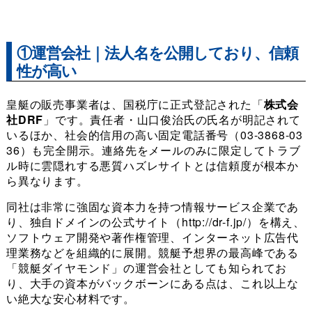
①運営会社｜法人名を公開しており、信頼
性が高い
皇艇の販売事業者は、国税庁に正式登記された「
株式会
社DRF
」です。責任者・山口俊治氏の氏名が明記されて
いるほか、社会的信用の高い固定電話番号（03-3868-03
36）も完全開示。連絡先をメールのみに限定してトラブ
ル時に雲隠れする悪質ハズレサイトとは信頼度が根本か
ら異なります。
同社は非常に強固な資本力を持つ情報サービス企業であ
り、独自ドメインの公式サイト（http://dr-f.jp/）を構え、
ソフトウェア開発や著作権管理、インターネット広告代
理業務などを組織的に展開。競艇予想界の最高峰である
「競艇ダイヤモンド」の運営会社としても知られてお
り、大手の資本がバックボーンにある点は、これ以上な
い絶大な安心材料です。